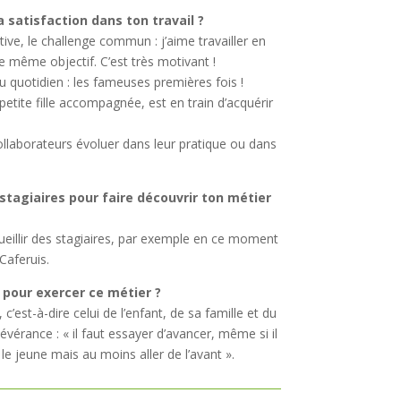
a satisfaction dans ton travail ?
tive, le challenge commun : j’aime travailler en
e même objectif. C’est très motivant !
 du quotidien : les fameuses premières fois !
tite fille accompagnée, est en train d’acquérir
s collaborateurs évoluer dans leur pratique ou dans
 stagiaires pour faire découvrir ton métier
ccueillir des stagiaires, par exemple en ce moment
 Caferuis.
r pour exercer ce métier ?
 c’est-à-dire celui de l’enfant, de sa famille et du
évérance : « il faut essayer d’avancer, même si il
e jeune mais au moins aller de l’avant ».