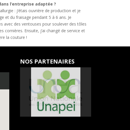
dans l’entreprise adaptée ?
llurgie : j’étais ouvrière de production et je
ge et du fraisage pendant 5 à 6 ans. Je
s avec des ventouses pour soulever des tôles
s cornières. Ensuite, j’ai changé de service et
ère la couture !
NOS PARTENAIRES