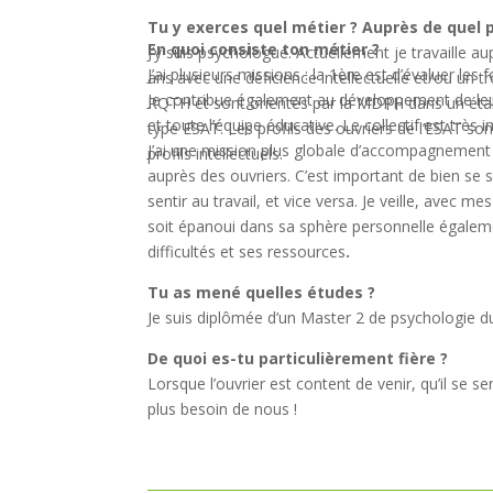
Tu y exerces quel métier ? Auprès de quel pu
En quoi consiste ton métier ?
J’y suis psychologue. Actuellement je travaille a
J’ai plusieurs missions : la 1ère est d’évaluer les 
ans avec une déficience intellectuelle et/ou un t
Je contribue également au développement de leu
RQTH et sont orientés par la MDPH dans un éta
et toute l’équipe éducative. Le collectif est très 
type ESAT. Les profils des ouvriers de l’ESAT sont
J’ai une mission plus globale d’accompagnement à 
profils intellectuels.
auprès des ouvriers. C’est important de bien se s
sentir au travail, et vice versa. Je veille, avec me
soit épanoui dans sa sphère personnelle égale
difficultés et ses ressources
.
Tu as mené quelles études ?
Je suis diplômée d’un Master 2 de psychologie 
De quoi es-tu particulièrement fière ?
Lorsque l’ouvrier est content de venir, qu’il se sen
plus besoin de nous !