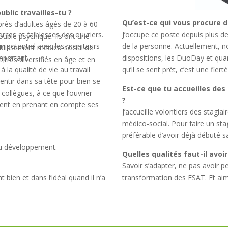
blic travailles-tu ?
Qu’est-ce qui vous procure d
uprès d’adultes âgés de 20 à 60
forces et faiblesses des ouvriers.
J’occupe ce poste depuis plus de
rouble psychique. Ils ont une
r potentiel avec les moniteurs
de la personne. Actuellement, 
blissement médico-social de
important.
dispositions, les DuoDay et quand 
 très diversifiés en âge et en
la qualité de vie au travail
qu’il se sent prêt, c’est une fiert
entir dans sa tête pour bien se
Est-ce que tu accueilles des
s collègues, à ce que l’ouvrier
?
ment en prenant en compte ses
J’accueille volontiers des stagia
médico-social. Pour faire un sta
préférable d’avoir déjà débuté sa
du développement.
Quelles qualités faut-il avoi
Savoir s’adapter, ne pas avoir p
t bien et dans l’idéal quand il n’a
transformation des ESAT. Et aime