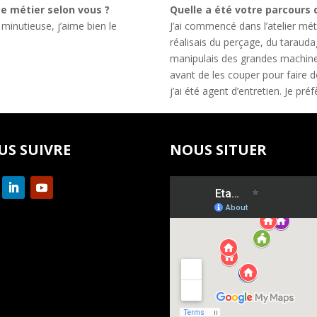
ce métier selon vous ?
Quelle a été votre parcours 
 minutieuse, j’aime bien le
J’ai commencé dans l’atelier méta
réalisais du perçage, du tarauda
manipulais des grandes machine
avant de les couper pour faire de
j’ai été agent d’entretien. Je préf
US SUIVRE
NOUS SITUER