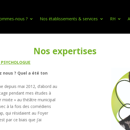
sommes-nous ?
Nos établissements & services
RH
A
Nos expertises
, PSYCHOLOGUE
z nous ? Quel a été ton
une depuis mai 2012, d’abord au
 stage pendant mes études à
ier mixte » au théâtre municipal
avec à la fois des comédiens
p, qui résidaient au Foyer
t par ce biais que j’ai