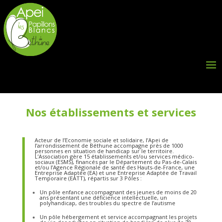
Nos établissements et services
Acteur de l’Economie sociale et solidaire, l’Apei de
l’arrondissement de Béthune accompagne près de 1000
personnes en situation de handicap sur le territoire.
L’Association gère 15 établissements et/ou services médico-
sociaux (ESMS), financés par le Département du Pas-de-Calais
et/ou l’Agence Régionale de santé des Hauts-de-France, une
Entreprise Adaptée (EA) et une Entreprise Adaptée de Travail
Temporaire (EATT), répartis sur 3 Pôles :
Un pôle enfance accompagnant des jeunes de moins de 20
ans présentant une déficience intellectuelle, un
polyhandicap, des troubles du spectre de l’autisme
Un pôle hébergement et service accompagnant les projets