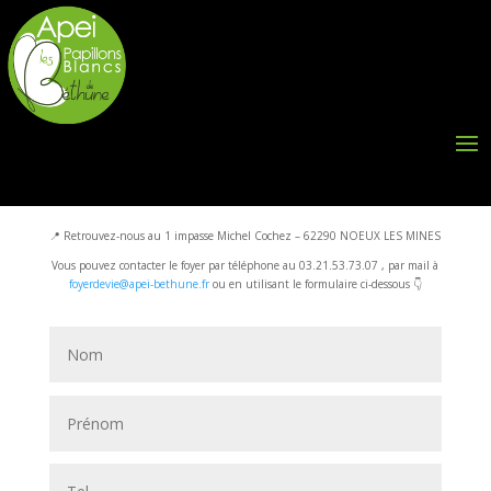
Contactez le foyer St François !
📍 Retrouvez-nous au 1 impasse Michel Cochez – 62290 NOEUX LES MINES
Vous pouvez contacter le foyer par téléphone au 03.21.53.73.07 , par mail à
foyerdevie@apei-bethune.fr
ou en utilisant le formulaire ci-dessous 👇