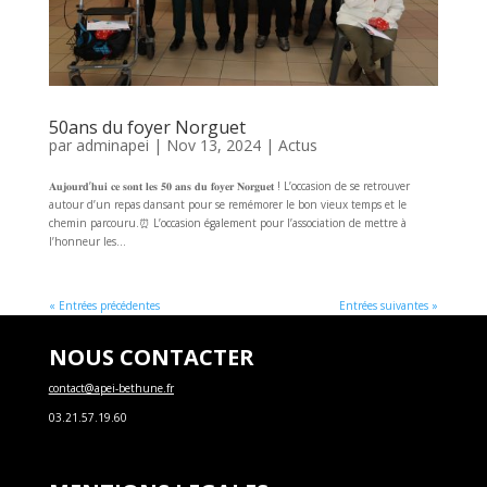
50ans du foyer Norguet
par
adminapei
|
Nov 13, 2024
|
Actus
𝐀𝐮𝐣𝐨𝐮𝐫𝐝’𝐡𝐮𝐢 𝐜𝐞 𝐬𝐨𝐧𝐭 𝐥𝐞𝐬 𝟓𝟎 𝐚𝐧𝐬 𝐝𝐮 𝐟𝐨𝐲𝐞𝐫 𝐍𝐨𝐫𝐠𝐮𝐞𝐭 ! L’occasion de se retrouver
autour d’un repas dansant pour se remémorer le bon vieux temps et le
chemin parcouru.⏰ L’occasion également pour l’association de mettre à
l’honneur les...
« Entrées précédentes
Entrées suivantes »
NOUS CONTACTER
contact@apei-bethune.fr
03.21.57.19.60