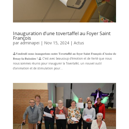
Inauguration d’une tovertaffel au Foyer Saint
François
par
adminapei
|
Nov 15, 2024
|
Actus
🕹️𝐕𝐞𝐧𝐝𝐫𝐞𝐝𝐢 𝐧𝐨𝐮𝐬 𝐢𝐧𝐚𝐮𝐠𝐮𝐫𝐢𝐨𝐧𝐬 𝐧𝐨𝐭𝐫𝐞 𝐓𝐨𝐯𝐞𝐫𝐭𝐚𝐟𝐟𝐞𝐥 𝐚𝐮 𝐟𝐨𝐲𝐞𝐫 𝐒𝐚𝐢𝐧𝐭 𝐅𝐫𝐚𝐧𝐜̧𝐨𝐢𝐬 𝐝’𝐀𝐬𝐬𝐢𝐬𝐞 𝐝𝐞
𝐁𝐫𝐮𝐚𝐲-𝐥𝐚-𝐁𝐮𝐢𝐬𝐬𝐢𝐞̀𝐫𝐞 ! 🕹️ C’est avec beaucoup d’émotion et de fierté que nous
nous sommes réunis pour inaugurer la Tovertafel, un nouvel outil
d’animation et de stimulation pour...