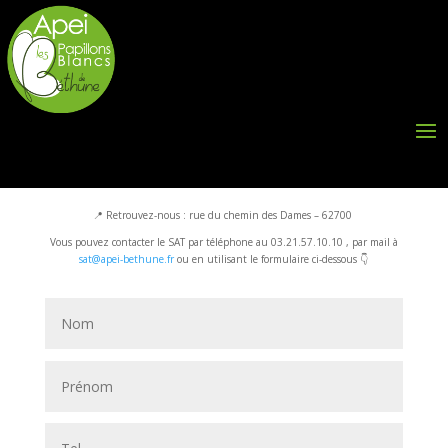
Contactez le SAT !
📍 Retrouvez-nous : rue du chemin des Dames – 62700
Vous pouvez contacter le SAT par téléphone au 03.21.57.10.10 , par mail à
sat@apei-bethune.fr
ou en utilisant le formulaire ci-dessous 👇