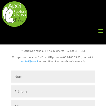
Contactez ESSRA !
📍 Retrouvez-nous au 82 rue Faidherbe – 62400 BETHUNE
Vous pouvez contacter l’IME par téléphone au 03.74.05.03.65 , par mail à
contact@essra.fr
ou en utilisant le formulaire ci-dessous 👇